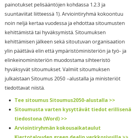
painotukset pelisääntöjen kohdassa 1.2.3 ja
suuntaviitat liitteessä 1). Arviointiryhmä kokoontuu
noin neljä kertaa vuodessa ja ehdottaa sitoumusten
kehittämistä tai hyväksymistä. Sitoumuksen
kehittämisen jälkeen sekä sitoutuvan organisaation
ylin päättävä elin että ympäristöministeriön ja työ- ja
elinkeinoministeriön muodostama sihteeristö
hyväksyvät sitoumukset. Valmiit sitoumuksen
julkaistaan Sitoumus 2050 –alustalla ja ministeriöt
tiedottavat niistä.
Tee sitoumus Sitoumus2050-alustalla >>
Sitoumusta varten kysyttävät tiedot erillisenä
tiedostona (Word) >>
Arviointiryhmän kokousaikataulut
Kiertotalouden green dealin verkkosivuilla >>