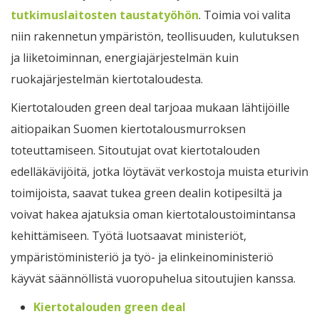
tutkimuslaitosten taustatyöhön
. Toimia voi valita
niin rakennetun ympäristön, teollisuuden, kulutuksen
ja liiketoiminnan, energiajärjestelmän kuin
ruokajärjestelmän kiertotaloudesta.
Kiertotalouden green deal tarjoaa mukaan lähtijöille
aitiopaikan Suomen kiertotalousmurroksen
toteuttamiseen. Sitoutujat ovat kiertotalouden
edelläkävijöitä, jotka löytävät verkostoja muista eturivin
toimijoista, saavat tukea green dealin kotipesiltä ja
voivat hakea ajatuksia oman kiertotaloustoimintansa
kehittämiseen. Työtä luotsaavat ministeriöt,
ympäristöministeriö ja työ- ja elinkeinoministeriö
käyvät säännöllistä vuoropuhelua sitoutujien kanssa.
Kiertotalouden green deal