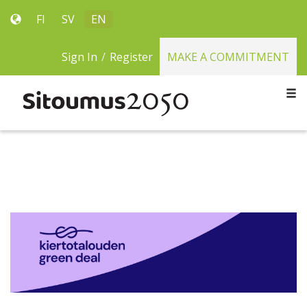
FI
SV
EN
Sign In
/
Register
MAKE A COMMITMENT