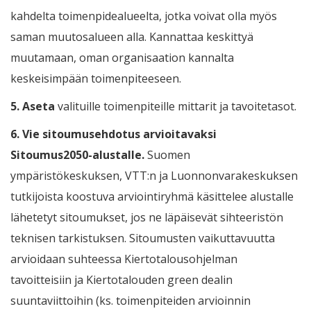
kahdelta toimenpidealueelta, jotka voivat olla myös
saman muutosalueen alla. Kannattaa keskittyä
muutamaan, oman organisaation kannalta
keskeisimpään toimenpiteeseen.
5.
Aseta
valituille
toimenpiteille mittarit ja tavoitetasot.
6.
Vie sitoumusehdotus arvioitavaksi
Sitoumus2050-alustalle.
Suomen
ympäristökeskuksen, VTT:n ja Luonnonvarakeskuksen
tutkijoista koostuva arviointiryhmä käsittelee alustalle
lähetetyt sitoumukset, jos ne läpäisevät sihteeristön
teknisen tarkistuksen. Sitoumusten vaikuttavuutta
arvioidaan suhteessa Kiertotalousohjelman
tavoitteisiin ja Kiertotalouden green dealin
suuntaviittoihin (ks. toimenpiteiden arvioinnin