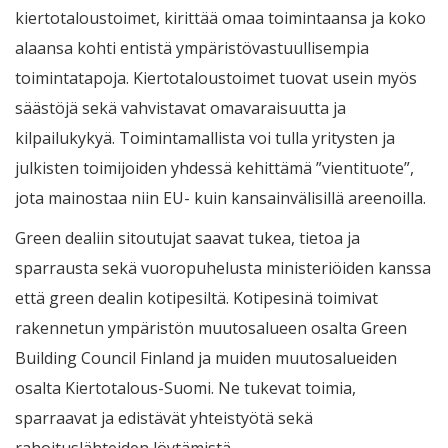
kiertotaloustoimet, kirittää omaa toimintaansa ja koko
alaansa kohti entistä ympäristövastuullisempia
toimintatapoja. Kiertotaloustoimet tuovat usein myös
säästöjä sekä vahvistavat omavaraisuutta ja
kilpailukykyä. Toimintamallista voi tulla yritysten ja
julkisten toimijoiden yhdessä kehittämä ”vientituote”,
jota mainostaa niin EU- kuin kansainvälisillä areenoilla.
Green dealiin sitoutujat saavat tukea, tietoa ja
sparrausta sekä vuoropuhelusta ministeriöiden kanssa
että green dealin kotipesiltä. Kotipesinä toimivat
rakennetun ympäristön muutosalueen osalta Green
Building Council Finland ja muiden muutosalueiden
osalta Kiertotalous-Suomi. Ne tukevat toimia,
sparraavat ja edistävät yhteistyötä sekä
rahoituslähteiden löytämistä.